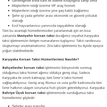
Gerektiğinde kredi kartı ile ödeme kolaylığına sahip olma
Müşterilerin isteği üzerine VIP araç hizmeti
Müşterilerin isteği üzerine yine şarj kablo bağlantısı
Şehir içi yada şehirler arası ekonomik ve güvenli yolculuk
olanağı
Evcil hayvanlarınızı yanınızda taşıyabilme olanağı
Tüm bu avantajlı hizmetlerimizden yararlanmak için en kısa
zamanda
Mavişehir korsan taksi
durağımız veyahut Karşıyaka
taksi işletmemizin iletişim numaralarını tuşlayınız. Taksi randevusu
oluşturmayı unutmamalısınız. Zira taksi işletmemiz bu ilçede epeyce
yoğun olabilmektedir.
Karşıyaka Korsan Taksi Hizmetlerimiz Nasıldır?
Bahçelievler korsan taksi
işletmemiz bünyesinde sunmuş
olduğumuz taksi hizmet ağımız oldukça geniş olup, Sadece
Karşıyaka ile sınırlı kalmayıp, tüm İzmir’e taksi hizmeti
sağlayabiliyoruz. Geniş araç filomuz ve usta şoför kadromuzla tüm
İzmir halkının ulaşım sorununa hızlı çözüm getirebiliyoruz. Karşıyaka
Bahriye Üçok korsan taksi
işletmemizde sunduğumuz taksi
hizmetlerimiz şöyledir:
Şehirler arası transfer