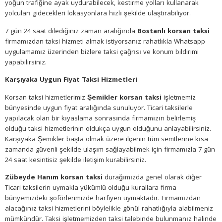
yoğun trafiğine ayak uydurabilecek, kestirme yolları kullanarak
yolcuları gidecekleri lokasyonlara hızlı şekilde ulaştırabiliyor.
7 gün 24 saat dilediğiniz zaman aralığında
Bostanlı korsan taksi
firmamızdan taksi hizmeti almak istiyorsanız rahatlıkla Whatsapp
uygulamamız üzerinden bizlere taksi çağrısı ve konum bildirimi
yapabilirsiniz.
Karşıyaka Uygun Fiyat Taksi Hizmetleri
Korsan taksi hizmetlerimiz
Şemikler korsan taksi
işletmemiz
bünyesinde uygun fiyat aralığında sunuluyor. Ticari taksilerle
yapılacak olan bir kıyaslama sonrasında firmamızın belirlemiş
olduğu taksi hizmetlerinin oldukça uygun olduğunu anlayabilirsiniz.
Karşıyaka Şemikler başta olmak üzere ilçenin tüm semtlerine kısa
zamanda güvenli şekilde ulaşım sağlayabilmek için firmamızla 7 gün
24 saat kesintisiz şekilde iletişim kurabilirsiniz.
Zübeyde Hanım korsan taksi
durağımızda genel olarak diğer
Ticari taksilerin uymakla yükümlü olduğu kurallara firma
bünyemizdeki şoförlerimizde harfiyen uymaktadır. Firmamızdan
alacağınız taksi hizmetlerini böylelikle gönül rahatlığıyla alabilmeniz
mümkündür. Taksi işletmemizden taksi talebinde bulunmanız halinde