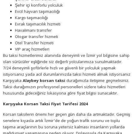
Şehir içi konforlu yolculuk
Evcil hayvan taşımacılığı
Kargo taşımacılığı
Evrak taşımacılık hizmeti
Havalimanı transfer
Otogar transfer hizmeti
Otel Transfer hizmeti
VIP araç hizmetleri
Bu taksi hizmetlerimiz alanında deneyimli ve İzmir yol bilgisine sahip
olan sürücüler eşliğinde siz değerli yolcularımıza sunulmaktadır.
7/24 deneyimli şoförlerle hızlı ve güvenli bir yolculuk yapmak
istiyorsanız yada acil durumlarınızda taksi hizmeti almak istiyorsanız
Karşıyaka
Alaybey korsan taksi
durağımızla iletişime geçmelisiniz.
Taksi durağımızın profesyonel personelleri sizlere taksi hizmetleri
hususunda gideceğiniz lokasyona göre fiyat bilgisi sunacaktır.
Karşıyaka Korsan Taksi Fiyat Tarifesi 2024
Korsan taksilerin önemi her geçen gün daha da artmaktadır. Geçmiş
senelere kıyasla artık İzmir’de de yoğun trafik sorunu ve toplu
taşıma araçlarının bu soruna yetersiz kalması insanların yollarda
mağduriyet yaşamasına neden oluyor. Dolayısıyla da Karşıyaka