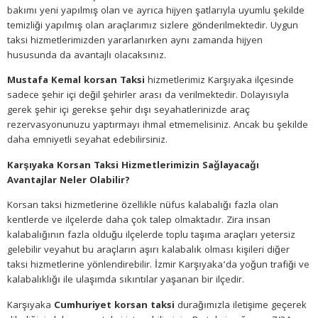
bakımı yeni yapılmış olan ve ayrıca hijyen şatlarıyla uyumlu şekilde
temizliği yapılmış olan araçlarımız sizlere gönderilmektedir. Uygun
taksi hizmetlerimizden yararlanırken aynı zamanda hijyen
hususunda da avantajlı olacaksınız.
Mustafa Kemal korsan Taksi
hizmetlerimiz Karşıyaka ilçesinde
sadece şehir içi değil şehirler arası da verilmektedir. Dolayısıyla
gerek şehir içi gerekse şehir dışı seyahatlerinizde araç
rezervasyonunuzu yaptırmayı ihmal etmemelisiniz. Ancak bu şekilde
daha emniyetli seyahat edebilirsiniz.
Karşıyaka Korsan Taksi Hizmetlerimizin Sağlayacağı
Avantajlar Neler Olabilir?
Korsan taksi hizmetlerine özellikle nüfus kalabalığı fazla olan
kentlerde ve ilçelerde daha çok talep olmaktadır. Zira insan
kalabalığının fazla olduğu ilçelerde toplu taşıma araçları yetersiz
gelebilir veyahut bu araçların aşırı kalabalık olması kişileri diğer
taksi hizmetlerine yönlendirebilir. İzmir Karşıyaka’da yoğun trafiği ve
kalabalıklığı ile ulaşımda sıkıntılar yaşanan bir ilçedir.
Karşıyaka
Cumhuriyet korsan taksi
durağımızla iletişime geçerek