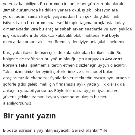
yetersiz kalabiliyor. Bu durumda insanlar her gün zorunlu olarak
gitmek durumunda kaldıkları yerlere okul, iş gibi lokasyonlara
yorulmadan, zaman kaybı yaşamadan hızlı şekilde gidebilmek
istiyor. Lakin bu durum maalesef ki toplu taşıma araçlarıyla kolay
olmamaktadır. Zira bu araçlar sabah erken saatlerde ve aynı şekilde
iş çıkış saatlerinde oldukça kalabalık olabilmektedir. Hal böyle
olunca da korsan taksilerin önemi iyiden iyiye anlaşılabilmektedir.
Karşıyaka ilçesi de aşırı şekilde kalabalık olan bir ilçemizdir. Bu
bölgede de trafik sorunu yoğun olduğu için Karşıyaka
Atakent
korsan taksi
işletmemizi tercih etmeniz sizler için uygun olacaktır.
Taksi hizmetimiz deneyimli şoförlerimiz ve son model bakımlı
araçlarımız ile ekonomik fiyatlarla verilmektedir. Ayrıca aynı araç ve
şoförle gidip gelebilmek için firmamızla aylık yada yıllık olarak da
anlaşma yapabiliyorsunuz. Böylelikle daha uygun fiyatlarla ve
güvenli şekilde zaman kaybı yaşamadan ulaşım hizmeti
alabiliyorsunuz.
Bir yanıt yazın
E-posta adresiniz yayınlanmayacak.
Gerekli alanlar
*
ile