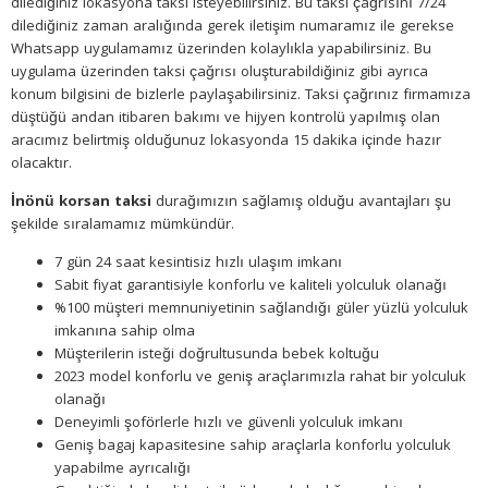
dilediğiniz lokasyona taksi isteyebilirsiniz. Bu taksi çağrısını 7/24
dilediğiniz zaman aralığında gerek iletişim numaramız ile gerekse
Whatsapp uygulamamız üzerinden kolaylıkla yapabilirsiniz. Bu
uygulama üzerinden taksi çağrısı oluşturabildiğiniz gibi ayrıca
konum bilgisini de bizlerle paylaşabilirsiniz. Taksi çağrınız firmamıza
düştüğü andan itibaren bakımı ve hijyen kontrolü yapılmış olan
aracımız belirtmiş olduğunuz lokasyonda 15 dakika içinde hazır
olacaktır.
İnönü korsan taksi
durağımızın sağlamış olduğu avantajları şu
şekilde sıralamamız mümkündür.
7 gün 24 saat kesintisiz hızlı ulaşım imkanı
Sabit fiyat garantisiyle konforlu ve kaliteli yolculuk olanağı
%100 müşteri memnuniyetinin sağlandığı güler yüzlü yolculuk
imkanına sahip olma
Müşterilerin isteği doğrultusunda bebek koltuğu
2023 model konforlu ve geniş araçlarımızla rahat bir yolculuk
olanağı
Deneyimli şoförlerle hızlı ve güvenli yolculuk imkanı
Geniş bagaj kapasitesine sahip araçlarla konforlu yolculuk
yapabilme ayrıcalığı