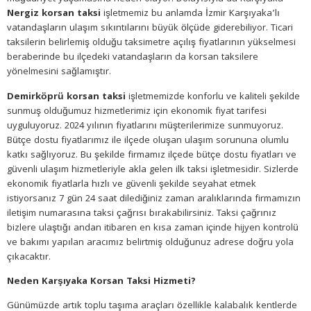
Nergiz korsan taksi
işletmemiz bu anlamda İzmir Karşıyaka’lı
vatandaşların ulaşım sıkıntılarını büyük ölçüde giderebiliyor. Ticari
taksilerin belirlemiş olduğu taksimetre açılış fiyatlarının yükselmesi
beraberinde bu ilçedeki vatandaşların da korsan taksilere
yönelmesini sağlamıştır.
Demirköprü korsan taksi
işletmemizde konforlu ve kaliteli şekilde
sunmuş olduğumuz hizmetlerimiz için ekonomik fiyat tarifesi
uyguluyoruz. 2024 yılının fiyatlarını müşterilerimize sunmuyoruz.
Bütçe dostu fiyatlarımız ile ilçede oluşan ulaşım sorununa olumlu
katkı sağlıyoruz. Bu şekilde firmamız ilçede bütçe dostu fiyatları ve
güvenli ulaşım hizmetleriyle akla gelen ilk taksi işletmesidir. Sizlerde
ekonomik fiyatlarla hızlı ve güvenli şekilde seyahat etmek
istiyorsanız 7 gün 24 saat dilediğiniz zaman aralıklarında firmamızın
iletişim numarasına taksi çağrısı bırakabilirsiniz. Taksi çağrınız
bizlere ulaştığı andan itibaren en kısa zaman içinde hijyen kontrolü
ve bakımı yapılan aracımız belirtmiş olduğunuz adrese doğru yola
çıkacaktır.
Neden Karşıyaka Korsan Taksi Hizmeti?
Günümüzde artık toplu taşıma araçları özellikle kalabalık kentlerde